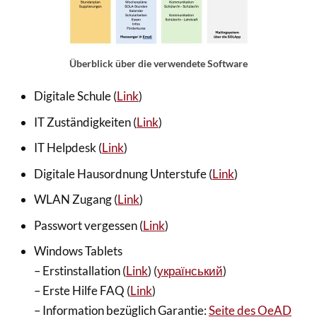
Überblick über die verwendete Software
Digitale Schule (
Link
)
IT Zuständigkeiten (
Link
)
IT Helpdesk (
Link
)
Digitale Hausordnung Unterstufe (
Link
)
WLAN Zugang (
Link
)
Passwort vergessen (
Link
)
Windows Tablets
– Erstinstallation (
Link
) (
український
)
– Erste Hilfe FAQ (
Link
)
– Information bezüglich Garantie:
Seite des OeAD