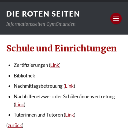
DIE ROTEN SEITEN
Informationsseiten GymGmunden
Schule und Einrichtungen
Zertifizierungen (
Link
)
Bibliothek
Nachmittagsbetreuung (
Link
)
Nachhilfenetzwerk der Schüler/innenvertretung
(
Link
)
Tutorinnen und Tutoren (
Link
)
(
zurück
)