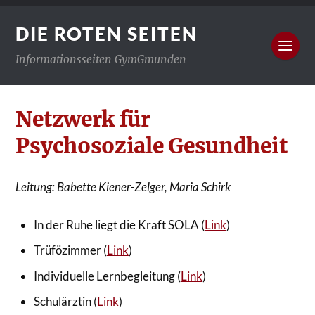
DIE ROTEN SEITEN
Informationsseiten GymGmunden
Netzwerk für
Psychosoziale Gesundheit
Leitung: Babette Kiener-Zelger, Maria Schirk
In der Ruhe liegt die Kraft SOLA (
Link
)
Trüfözimmer (
Link
)
Individuelle Lernbegleitung (
Link
)
Schulärztin (
Link
)